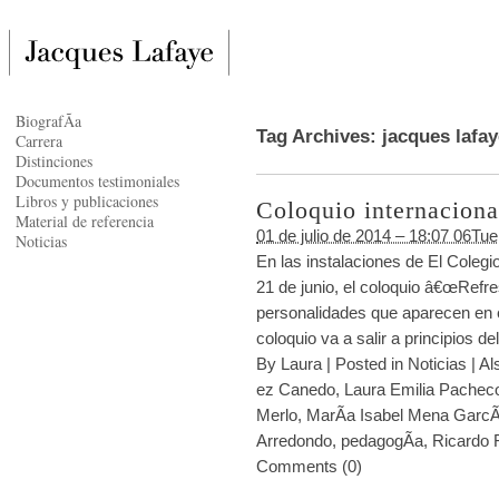
BiografÃ­a
Tag Archives:
jacques lafay
Carrera
Distinciones
Documentos testimoniales
Libros y publicaciones
Coloquio internaciona
Material de referencia
01 de julio de 2014 – 18:07 06Tu
Noticias
En las instalaciones de El Colegi
21 de junio, el coloquio â€œRefres
personalidades que aparecen en e
coloquio va a salir a principios d
By
Laura
|
Posted in
Noticias
|
Al
ez Canedo
,
Laura Emilia Pachec
Merlo
,
MarÃ­a Isabel Mena GarcÃ
Arredondo
,
pedagogÃ­a
,
Ricardo 
Comments (0)