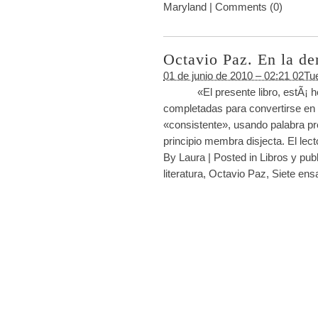
Maryland
|
Comments (0)
Octavio Paz. En la de
01 de junio de 2010 – 02:21 02Tu
«El presente libro, estÃ¡ hech
completadas para convertirse en ot
«consistente», usando palabra pr
principio membra disjecta. El lec
By
Laura
|
Posted in
Libros y pub
literatura
,
Octavio Paz
,
Siete ens