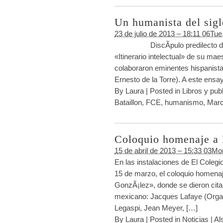
Un humanista del sig
23 de julio de 2013 – 18:11 06Tu
DiscÃ­pulo predilecto de Mar
«Itinerario intelectual» de su m
colaboraron eminentes hispanista
Ernesto de la Torre). A este ens
By
Laura
|
Posted in
Libros y pub
Bataillon
,
FCE
,
humanismo
,
Marc
Coloquio homenaje a
15 de abril de 2013 – 15:33 03Mo
En las instalaciones de El Colegi
15 de marzo, el coloquio homenaje
GonzÃ¡lez», donde se dieron cita 
mexicano: Jacques Lafaye (Organ
Legaspi, Jean Meyer, […]
By
Laura
|
Posted in
Noticias
|
Al