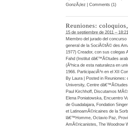
GonzÃ¡lez
|
Comments (1)
Reuniones: coloquios,
15 de septiembre de 2011 – 18:2
Miembro del jurado del concurso
general de la SociÃ©tÃ© des A
1977) Creador, con sus colegas 
Fahd (Institut dâ€™Ã©tudes arab
(Ãºnica de esta naturaleza en un
1966. ParticipaciÃ³n en el XII Co
By
Laura
|
Posted in
Reuniones: c
University
,
Centre dâ€™Ã©tudes 
Paul Kirchhoff
,
Discutamos MÃ©
Elena Poniatowska
,
Encuentro Vu
de Guadalajara
,
Fondation Singer
et LatinoamÃ©ricaines de la Sor
lâ€™Homme
,
Octavio Paz
,
Prov
AmÃ©ricanistes
,
The Woodrow W