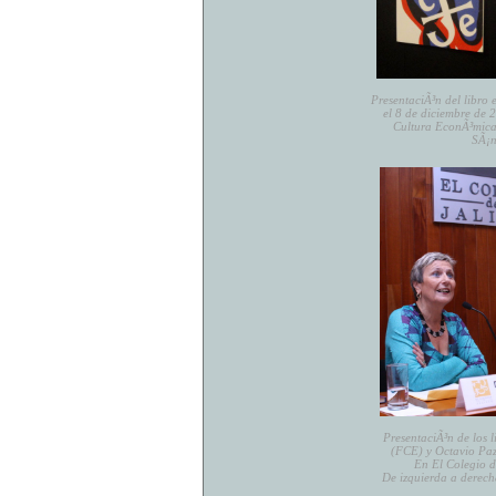
PresentaciÃ³n del libro
el 8 de diciembre de
Cultura EconÃ³mica 
SÃ¡n
PresentaciÃ³n de los 
(FCE) y Octavio Paz.
En El Colegio d
De izquierda a derec