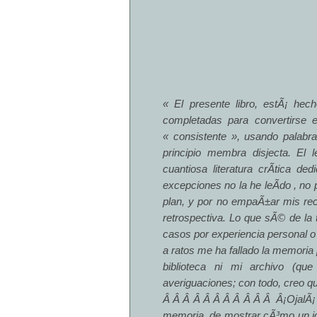
« El presente libro, estÃ¡ hec
completadas para convertirse en
« consistente », usando palabr
principio membra disjecta. El 
cuantiosa literatura crÃ­tica 
excepciones no la he leÃ­do , no
plan, y por no empaÃ±ar mis rec
retrospectiva. Lo que sÃ© de la 
casos por experiencia personal o t
a ratos me ha fallado la memoria
biblioteca ni mi archivo (qu
averiguaciones; con todo, creo qu
Â Â Â Â Â Â Â Â Â Â Â Â¡OjalÃ¡ 
memoria, de mostrar cÃ³mo un j