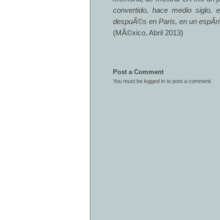
convertido, hace medio siglo,
despuÃ©s en Paris, en un espÃ­ri
(MÃ©xico. Abril 2013)
Post a Comment
You must be
logged in
to post a comment.