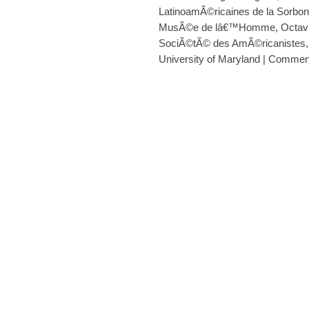
LatinoamÃ©ricaines de la Sorbo
MusÃ©e de lâ€™Homme
,
Octav
SociÃ©tÃ© des AmÃ©ricanistes
University of Maryland
|
Comment