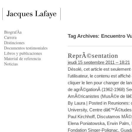
BiografÃ­a
Tag Archives:
Encuentro Vu
Carrera
Distinciones
Documentos testimoniales
Libros y publicaciones
ReprÃ©sentation
Material de referencia
jeudi 15 septembre 2011 – 18:21
Noticias
Désolé, cet article est seulement
l’utilisateur, le contenu est affi
cliquer le lien pour changer de l
de agrÃ©gationÂ (1962-1968) Sec
AmÃ©ricanistes (MusÃ©e de lâ€
By
Laura
|
Posted in
Reuniones: c
University
,
Centre dâ€™Ã©tudes 
Paul Kirchhoff
,
Discutamos MÃ©
Elena Poniatowska
,
Erwin Palm
,
Fondation Singer-Polignac
,
Guada