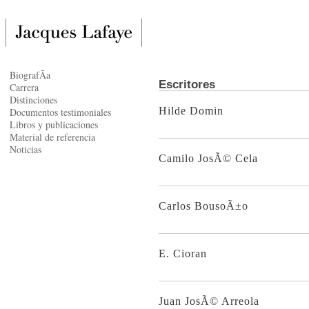
BiografÃ­a
Escritores
Carrera
Distinciones
Hilde Domin
Documentos testimoniales
Libros y publicaciones
Material de referencia
Noticias
Camilo JosÃ© Cela
Carlos BousoÃ±o
E. Cioran
Juan JosÃ© Arreola