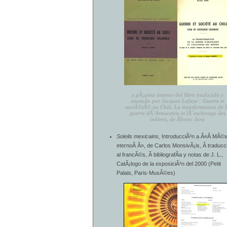
y pÃ¡gina interior del libro traducido y
anotado por Jacques Lafaye : Guerre et
sociÃ©tÃ© au Chili. La transformation de 
guerre dÂ´Araucanie et lÂ´esclavage des
indiens, de Ãlvaro Jara
Soleils mexicains,
IntroducciÃ³n a Â«Â MÃ©x
eternoÂ Â», de Carlos MonsivÃ¡is, Â traducc
al francÃ©s, Â bibliografÃ­a y notas de J. L.,
CatÃ¡logo de la exposiciÃ³n del 2000 (Petit
Palais, Paris-MusÃ©es)