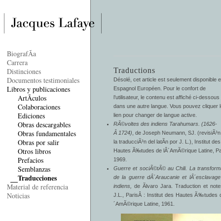
BiografÃ­a
Carrera
Traductions
Distinciones
Documentos testimoniales
Désolé, cet article est seulement disponible 
Libros y publicaciones
Espagnol Européen
. Pour le confort de
ArtÃ­culos
l’utilisateur, le contenu est affiché ci-dessous
Colaboraciones
dans une autre langue. Vous pouvez cliquer 
Ediciones
lien pour changer de langue active.
Obras descargables
RÃ©voltes des indiens Tarahumars. (1626-
Obras fundamentales
Â 1724)
, de Joseph Neumann, SJ. (revisiÃ³n
Obras por salir
la traducciÃ³n del latÃ­n por J. L.), Institut des
Otros libros
Hautes Ã‰tudes de lÂ´AmÃ©rique Latine, Pa
Prefacios
1969.
Semblanzas
Guerre et sociÃ©tÃ© au Chili. La transform
Traducciones
de la guerre dÂ´Araucanie et lÂ´esclavag
Material de referencia
indiens,
de Ãlvaro Jara. Traduction et not
Noticias
J.L., ParisÂ : Institut des Hautes Ã‰tudes 
´AmÃ©rique Latine, 1961.