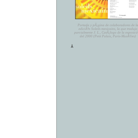
Portada y pÃ¡gina de colaboradores de l
ediciÃ³n Soleils mexicains, la que tradujo
parcialmente J. L., CatÃ¡logo de la exposici
del 2000 (Petit Palais, Paris-MusÃ©es)
Â