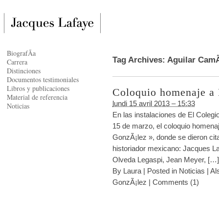
BiografÃ­a
Tag Archives:
Aguilar CamÃ
Carrera
Distinciones
Documentos testimoniales
Libros y publicaciones
Coloquio homenaje a
Material de referencia
lundi 15 avril 2013 – 15:33
Noticias
En las instalaciones de El Colegi
15 de marzo, el coloquio homenaje 
GonzÃ¡lez », donde se dieron cita
historiador mexicano: Jacques La
Olveda Legaspi, Jean Meyer, […]
By
Laura
|
Posted in
Noticias
|
Al
GonzÃ¡lez
|
Comments (1)