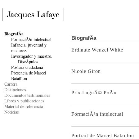
BiografÃ­a
BiografÃ­a
FormaciÃ³n intelectual
Infancia, juventud y
Erdmute Wenzel White
madurez.
Investigador y maestro.
DiscÃ­pulos
Postura ciudadana
Nicole Giron
Presencia de Marcel
Bataillon
Carrera
Distinciones
Prix LugnÃ© PoÃ«
Documentos testimoniales
Libros y publicaciones
Material de referencia
Noticias
FormaciÃ³n intelectual
Portrait de Marcel Bataillon