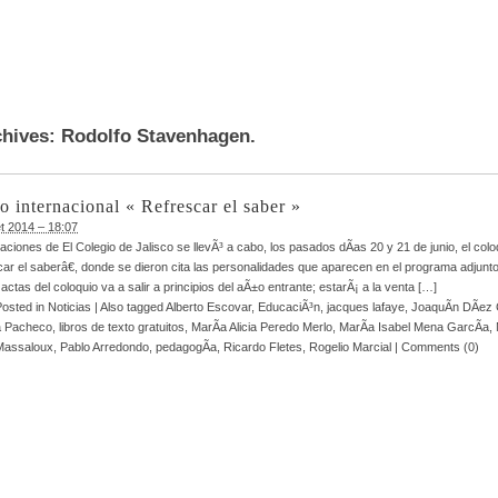
chives:
Rodolfo Stavenhagen.
o internacional « Refrescar el saber »
let 2014 – 18:07
laciones de El Colegio de Jalisco se llevÃ³ a cabo, los pasados dÃ­as 20 y 21 de junio, el colo
r el saberâ€, donde se dieron cita las personalidades que aparecen en el programa adjunto
ctas del coloquio va a salir a principios del aÃ±o entrante; estarÃ¡ a la venta […]
Posted in
Noticias
|
Also tagged
Alberto Escovar
,
EducaciÃ³n
,
jacques lafaye
,
JoaquÃ­n DÃ­ez
a Pacheco
,
libros de texto gratuitos
,
MarÃ­a Alicia Peredo Merlo
,
MarÃ­a Isabel Mena GarcÃ­a
,
Massaloux
,
Pablo Arredondo
,
pedagogÃ­a
,
Ricardo Fletes
,
Rogelio Marcial
|
Comments (0)