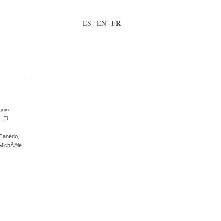
FR
ES
|
EN
|
quio
. El
 Canedo
,
MichÃ©le