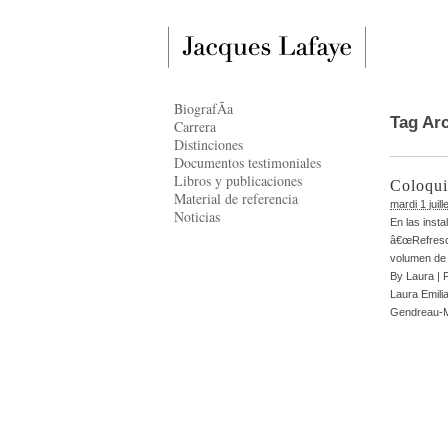
BiografÃ­a
Tag Ar
Carrera
Distinciones
Documentos testimoniales
Libros y publicaciones
Coloqui
Material de referencia
mardi 1 juil
Noticias
En las insta
â€œRefresca
volumen de a
By
Laura
|
Laura Emili
Gendreau-