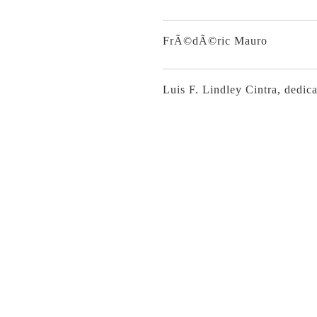
FrÃ©dÃ©ric Mauro
Luis F. Lindley Cintra, dedica