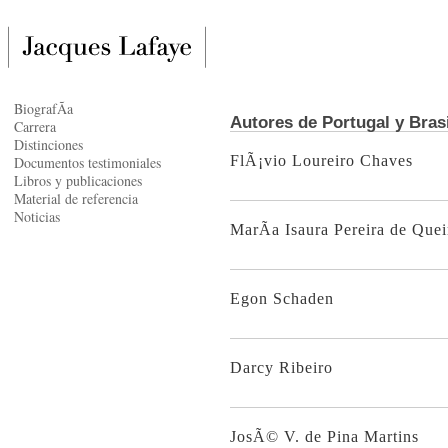
BiografÃ­a
Autores de Portugal y Brasi
Carrera
Distinciones
FlÃ¡vio Loureiro Chaves
Documentos testimoniales
Libros y publicaciones
Material de referencia
Noticias
MarÃ­a Isaura Pereira de Quei
Egon Schaden
Darcy Ribeiro
JosÃ© V. de Pina Martins