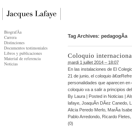
BiografÃ­a
Tag Archives:
pedagogÃ­a
Carrera
Distinciones
Documentos testimoniales
Libros y publicaciones
Coloquio internaciona
Material de referencia
mardi 1 juillet 2014 – 18:07
Noticias
En las instalaciones de El Colegi
21 de junio, el coloquio â€œRefres
personalidades que aparecen en e
coloquio va a salir a principios d
By
Laura
|
Posted in
Noticias
|
Al
lafaye
,
JoaquÃ­n DÃ­ez Canedo
,
L
Alicia Peredo Merlo
,
MarÃ­a Isab
Pablo Arredondo
,
Ricardo Fletes
(0)