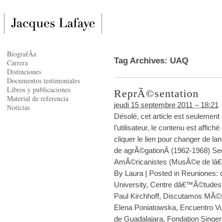
BiografÃ­a
Tag Archives:
UAQ
Carrera
Distinciones
Documentos testimoniales
Libros y publicaciones
ReprÃ©sentation
Material de referencia
jeudi 15 septembre 2011 – 18:21
Noticias
Désolé, cet article est seulement
l’utilisateur, le contenu est affi
cliquer le lien pour changer de l
de agrÃ©gationÂ (1962-1968) Sec
AmÃ©ricanistes (MusÃ©e de lâ€
By
Laura
|
Posted in
Reuniones: c
University
,
Centre dâ€™Ã©tudes 
Paul Kirchhoff
,
Discutamos MÃ©
Elena Poniatowska
,
Encuentro Vu
de Guadalajara
,
Fondation Singer