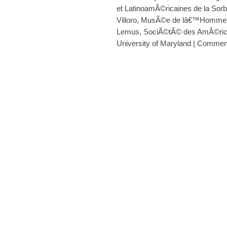
et LatinoamÃ©ricaines de la Sor
Villoro
,
MusÃ©e de lâ€™Homme
Lemus
,
SociÃ©tÃ© des AmÃ©ric
University of Maryland
|
Comment