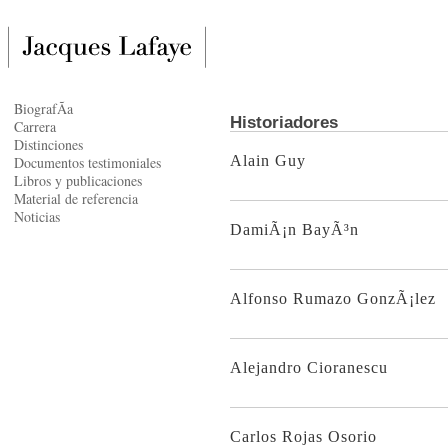
BiografÃ­a
Historiadores
Carrera
Distinciones
Alain Guy
Documentos testimoniales
Libros y publicaciones
Material de referencia
Noticias
DamiÃ¡n BayÃ³n
Alfonso Rumazo GonzÃ¡lez
Alejandro Cioranescu
Carlos Rojas Osorio