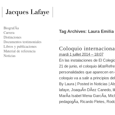
BiografÃ­a
Tag Archives:
Laura Emilia
Carrera
Distinciones
Documentos testimoniales
Libros y publicaciones
Coloquio internaciona
Material de referencia
mardi 1 juillet 2014 – 18:07
Noticias
En las instalaciones de El Colegi
21 de junio, el coloquio â€œRefres
personalidades que aparecen en e
coloquio va a salir a principios d
By
Laura
|
Posted in
Noticias
|
Al
lafaye
,
JoaquÃ­n DÃ­ez Canedo
,
l
MarÃ­a Isabel Mena GarcÃ­a
,
Mic
pedagogÃ­a
,
Ricardo Fletes
,
Rodo