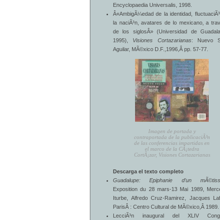
Encyclopaedia Universalis, 1998.
Â«AmbigÃ¼edad de la identidad, fluctuaciÃ
la naciÃ³n, avatares de lo mexicano, a tr
de los siglosÂ» (Universidad de Guadala
1995),
Visiones Cortazarianas
: Nuevo Si
Aguilar, MÃ©xico D.F.,1996,Â pp. 57-77.
Imagen de portada y
contraportada de la publicaciÃ³n
de las conferencias impartidas en
el marco de la CÃ¡tedra
CortÃ¡zar, Visiones Cortazarianas
Descarga el texto completo
Guadalupe: Epiphanie d’un mÃ©tiss
Exposition du 28 mars-13 Mai 1989
, Merc
Iturbe, Alfredo Cruz-Ramirez, Jacques La
ParisÂ : Centro Cultural de MÃ©xico,Â 1989.
LecciÃ³n inaugural del XLIV Cong