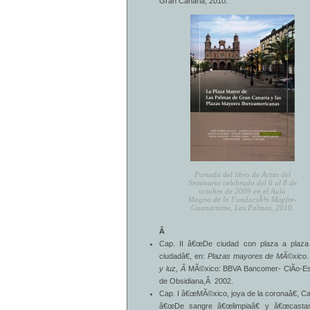
Gran Canaria, 2010.
Portada del libro de Actas del
Seminario celebrado del 6 al 8 de
octubre de 2009 en el Aula
Magna de la FundaciÃ³n Mapfre-
Guanarteme, Las Palmas, 2010.
Â
Cap. II â€œDe ciudad con plaza a plaza
ciudadâ€, en:
Plazas mayores de MÃ©xico.
y luz, Â
MÃ©xico: BBVA Bancomer- ClÃ­o-Es
de Obsidiana,Â 2002.
Cap. I â€œMÃ©xico, joya de la coronaâ€, Cap
â€œDe sangre â€œlimpiaâ€ y â€œcasta