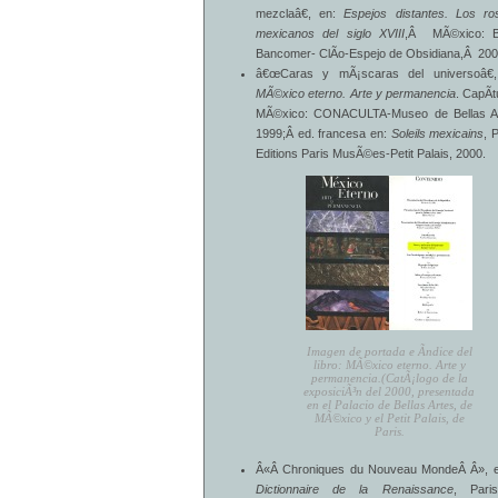
mezclaâ€, en:
Espejos distantes. Los ro
mexicanos del siglo XVIII
,Â MÃ©xico: 
Bancomer- ClÃ­o-Espejo de Obsidiana,Â 200
â€œCaras y mÃ¡scaras del universoâ€,
MÃ©xico eterno. Arte y permanencia
. CapÃ­t
MÃ©xico: CONACULTA-Museo de Bellas Ar
1999;Â ed. francesa en:
Soleils mexicains
, 
Editions Paris MusÃ©es-Petit Palais, 2000.
Imagen de portada e Ã­ndice del
libro: MÃ©xico eterno. Arte y
permanencia.(CatÃ¡logo de la
exposiciÃ³n del 2000, presentada
en el Palacio de Bellas Artes, de
MÃ©xico y el Petit Palais, de
Paris.
Â«Â Chroniques du Nouveau MondeÂ Â», e
Dictionnaire de la Renaissance
, Pari