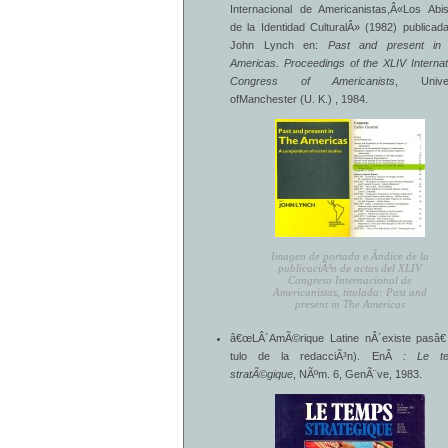
Internacional de Americanistas,Â«Los Ab
de la Identidad CulturalÂ» (1982) publicad
John Lynch en:
Past and present in
Americas.
Proceedings of the XLIV Internat
Congress of Americanists
, Univer
ofManchester (U. K.) , 1984.
Imagen de portada e Ã­ndice de la
publicaciÃ³n de actas del XLIV
Congreso Internacional de
Americanistas, titulada: Past and
present in The Americas
â€œLÂ´AmÃ©rique Latine nÂ´existe pasâ€
tulo de la redacciÃ³n). EnÂ
: Le t
stratÃ©gique
, NÃºm. 6, GenÃ¨ve, 1983.