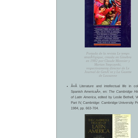
Portada de la revista Le temps
stratÃ©gique, creada en Ginebra
en 1982 por Claude Monnier y
Marian Stepczynki,
respectivamente director de Le
Journal de GenÃ¨ve y La Gazette
de Lausanne
Â«Â Literature and intellectual life in col
Spanish AmericaÂ», en:
The Cambridge His
of Latin America
, edited by Leslie Bethell, Vol
Part IV, Cambridge: Cambridge University P
1984, pp. 663-704.