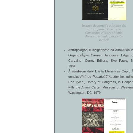
Imagen de portada e Ã­ndice del
vol. II, parte IV de : The
Cambridge History of Latin
America, editada por Leslie
Bethell
AntropologÃ­a e indigenismo na AmÃ©rica la
OrganizaÃ§ao Carmen Junqueira, Edgar d
Carvalho, Cortez Editora, SAo Paulo, Br
1981.
Â â€œFrom daily Life to Eternity.â€ Cap.5 
conclusiÃ³n) de
Posadaâ€™s Mexico
, edit
Ron Tyler , Library of Congress, in Cooper
with the Amon Carter Museum of Western 
Washington, DC, 1979.