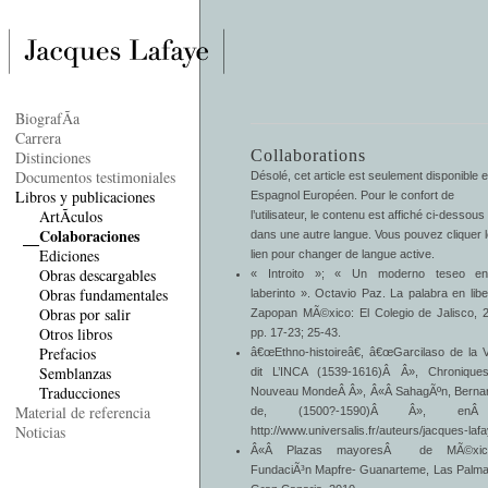
BiografÃ­a
Carrera
Collaborations
Distinciones
Documentos testimoniales
Désolé, cet article est seulement disponible 
Libros y publicaciones
Espagnol Européen
. Pour le confort de
ArtÃ­culos
l’utilisateur, le contenu est affiché ci-dessous
Colaboraciones
dans une autre langue. Vous pouvez cliquer 
Ediciones
lien pour changer de langue active.
Obras descargables
« Introito »; « Un moderno teseo e
Obras fundamentales
laberinto ». Octavio Paz. La palabra en libe
Obras por salir
Zapopan MÃ©xico: El Colegio de Jalisco, 
Otros libros
pp. 17-23; 25-43.
Prefacios
â€œEthno-histoireâ€, â€œGarcilaso de la 
Semblanzas
dit L’INCA (1539-1616)
Â Â», Chronique
Traducciones
Nouveau MondeÂ Â», Â«Â
SahagÃºn, Berna
Material de referencia
de, (1500?-1590)
Â Â», enÂ
Noticias
http://www.universalis.fr/auteurs/jacques-lafa
Â«Â Plazas mayoresÂ de MÃ©xic
FundaciÃ³n Mapfre- Guanarteme, Las Palm