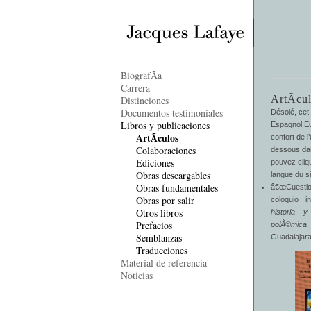
BiografÃ­a
Carrera
ArtÃ­cul
Distinciones
Documentos testimoniales
Désolé, cet 
Libros y publicaciones
Espagnol E
ArtÃ­culos
confort de l’
Colaboraciones
dessous dan
Ediciones
pouvez cliqu
Obras descargables
langue du si
Obras fundamentales
â€œCuestio
Obras por salir
coloquio i
Otros libros
historia 
Prefacios
polÃ©mica
Semblanzas
Guadalajara
Traducciones
Material de referencia
Noticias