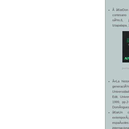
Â â€œDon 
cortesano
nÃºm.6, j
Iztapalapa,
porta
Â«La histo
generaciÃ³
Universid
Edit. Unive
1999, pp.2-
DomÃ­ngue
â€œUn col
extempor
espaÃ±ol
internacion