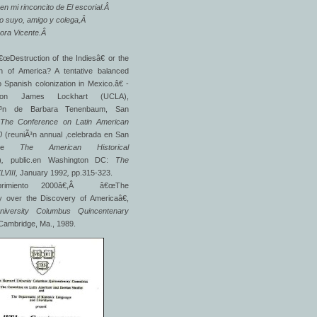
en mi rinconcito de El escorial.Â
o suyo, amigo y colega,Â
ora Vicente.Â
Destruction of the Indiesâ€ or the
on of America? A tentative balanced
 Spanish colonization in Mexico.â€ -
con James Lockhart (UCLA),
iÃ³n de Barbara Tenenbaum, San
,
The Conference on Latin American
90
(reuniÃ³n annual ,celebrada en San
o,de
The American Historical
)
,
public.en Washington DC:
The
LVIII,
January 1992
,
pp.315-323.
brimiento 2000â€,Â â€œThe
y over the Discovery of Americaâ€,
iversity Columbus Quincentenary
Cambridge, Ma., 1989.