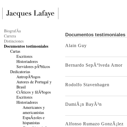
BiografÃ­a
Documentos testimoniales
Carrera
Distinciones
Documentos testimoniales
Alain Guy
Cartas
Escritores
Historiadores
Bernardo SepÃºlveda Amor
Servidores pÃºblicos
Dedicatorias
AntropÃ³logos
Autores de Portugal y
Rodolfo Stavenhagen
Brasil
CrÃ­ticos y filÃ³logos
Escritores
Historiadores
DamiÃ¡n BayÃ³n
Americanos y
americanistas
EspaÃ±oles e
hispanistas
Alfonso Rumazo GonzÃ¡lez