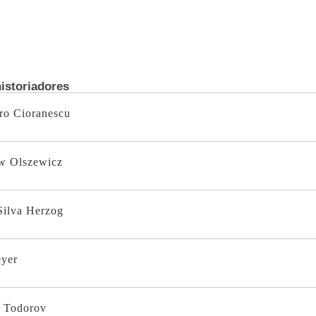
istoriadores
ro Cioranescu
w Olszewicz
Silva Herzog
eyer
 Todorov