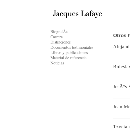
BiografÃ­a
Otros h
Carrera
Distinciones
Alejand
Documentos testimoniales
Libros y publicaciones
Material de referencia
Noticias
Bolesla
JesÃºs 
Jean M
Tzvetan