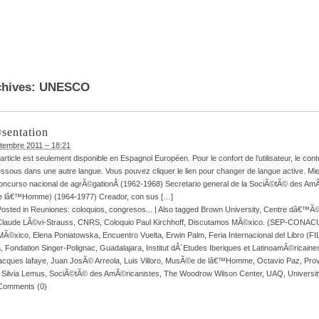
chives:
UNESCO
sentation
ptembre 2011 – 18:21
article est seulement disponible en Espagnol Européen. Pour le confort de l’utilisateur, le con
dessous dans une autre langue. Vous pouvez cliquer le lien pour changer de langue active. Mi
concurso nacional de agrÃ©gationÂ (1962-1968) Secretario general de la SociÃ©tÃ© des Am
 lâ€™Homme) (1964-1977) Creador, con sus […]
Posted in
Reuniones: coloquios, congresos...
|
Also tagged
Brown University
,
Centre dâ€™Ã©
Claude LÃ©vi-Strauss
,
CNRS
,
Coloquio Paul Kirchhoff
,
Discutamos MÃ©xico. (SEP-CONAC
 MÃ©xico
,
Elena Poniatowska
,
Encuentro Vuelta
,
Erwin Palm
,
Feria Internacional del Libro (FI
a
,
Fondation Singer-Polignac
,
Guadalajara
,
Institut dÂ´Etudes Iberiques et LatinoamÃ©ricaines
acques lafaye
,
Juan JosÃ© Arreola
,
Luis Villoro
,
MusÃ©e de lâ€™Homme
,
Octavio Paz
,
Pro
,
Silvia Lemus
,
SociÃ©tÃ© des AmÃ©ricanistes
,
The Woodrow Wilson Center
,
UAQ
,
Universit
Comments (0)