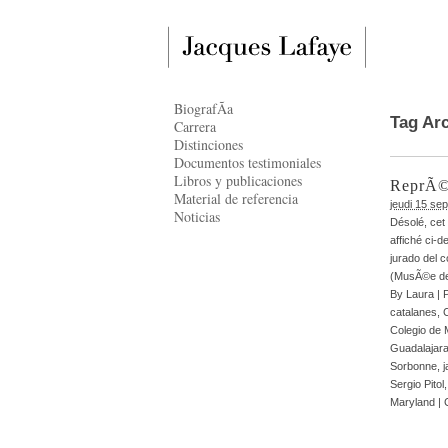
BiografÃ­a
Tag Ar
Carrera
Distinciones
Documentos testimoniales
Libros y publicaciones
ReprÃ©
Material de referencia
jeudi 15 se
Noticias
Désolé, cet 
affiché ci-
jurado del 
(MusÃ©e de
By
Laura
|
catalanes
,
Colegio de
Guadalajar
Sorbonne
,
j
Sergio Pitol
Maryland
|