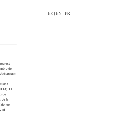
FR
ES
|
EN
|
tenu est
embro del
Ã©ricanistes
tudes
ULTA)
,
El
L) de
 de la
vidence
,
y of