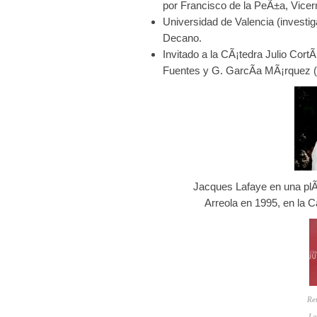
por Francisco de la PeÃ±a, Vicerr
Universidad de Valencia (investig
Decano.
Invitado a la CÃ¡tedra Julio Cort
Fuentes y G. GarcÃ­a MÃ¡rquez 
Jacques Lafaye en una plÃ
Arreola en 1995, en la C
Ret
La