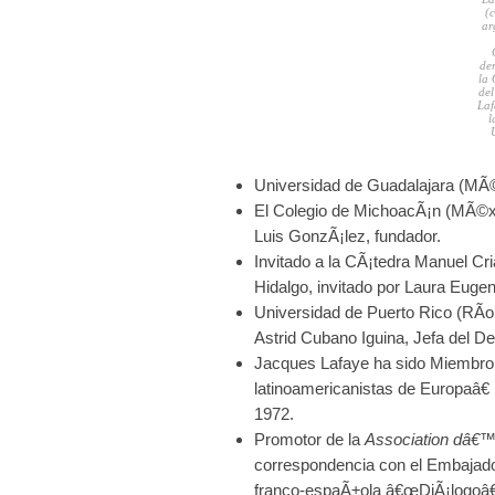
(c
ar
de
la
del
Laf
l
Universidad de Guadalajara (MÃ©x
El Colegio de MichoacÃ¡n (MÃ©xic
Luis GonzÃ¡lez, fundador.
Invitado a la CÃ¡tedra Manuel Cr
Hidalgo, invitado por Laura Eugen
Universidad de Puerto Rico (RÃ­o 
Astrid Cubano Iguina, Jefa del D
Jacques Lafaye ha sido Miembro 
latinoamericanistas de Europaâ€
1972.
Promotor de la
Association dâ€
correspondencia con el Embajado
franco-espaÃ±ola â€œDiÃ¡logoâ€,