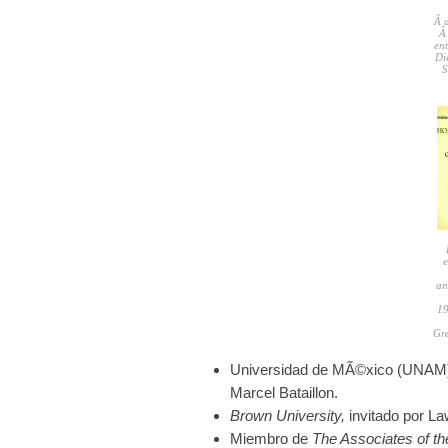
Â 
Â
en
Di
S
an
19
Gre
Universidad de MÃ©xico (UNAM) 
Marcel Bataillon.
Brown University,
invitado por L
Miembro de
The Associates of th