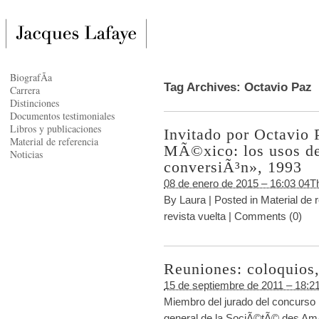
BiografÃ­a
Tag Archives:
Octavio Paz
Carrera
Distinciones
Documentos testimoniales
Libros y publicaciones
Invitado por Octavio 
Material de referencia
MÃ©xico: los usos de
Noticias
conversiÃ³n», 1993
08 de enero de 2015 – 16:03 04T
By
Laura
|
Posted in
Material de 
revista vuelta
|
Comments (0)
Reuniones: coloquios,
15 de septiembre de 2011 – 18:2
Miembro del jurado del concurso
general de la SociÃ©tÃ© des A