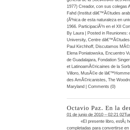
1977) Creador, con sus colegas 
Fahd (Institut dâ€™Ã©tudes arab
(Ãºnica de esta naturaleza en un
1966. ParticipaciÃ³n en el XII Co
By
Laura
|
Posted in
Reuniones: c
University
,
Centre dâ€™Ã©tudes 
Paul Kirchhoff
,
Discutamos MÃ©
Elena Poniatowska
,
Encuentro Vu
de Guadalajara
,
Fondation Singer
et LatinoamÃ©ricaines de la Sor
Villoro
,
MusÃ©e de lâ€™Homme
des AmÃ©ricanistes
,
The Woodro
Maryland
|
Comments (0)
Octavio Paz. En la de
01 de junio de 2010 – 02:21 02Tu
«El presente libro, estÃ¡ hech
completadas para convertirse en ot