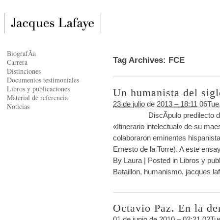
BiografÃ­a
Tag Archives:
FCE
Carrera
Distinciones
Documentos testimoniales
Libros y publicaciones
Un humanista del sig
Material de referencia
23 de julio de 2013 – 18:11 06Tu
Noticias
DiscÃ­pulo predilecto de Mar
«Itinerario intelectual» de su m
colaboraron eminentes hispanista
Ernesto de la Torre). A este ens
By
Laura
|
Posted in
Libros y pub
Bataillon
,
humanismo
,
jacques la
Octavio Paz. En la de
01 de junio de 2010 – 02:21 02Tu