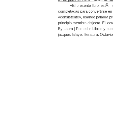
«El presente libro, estÃ¡ hech
completadas para convertirse en ot
«consistente», usando palabra pr
principio membra disjecta. El lec
By
Laura
|
Posted in
Libros y pub
jacques lafaye
,
literatura
,
Octavio