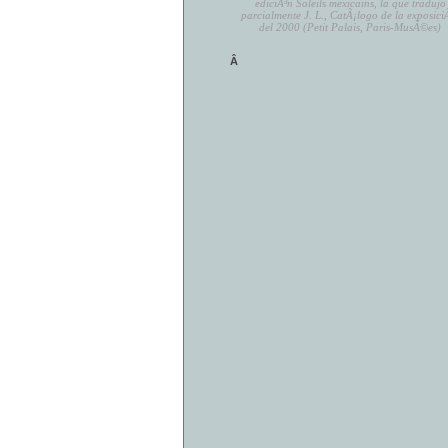
ediciÃ³n Soleils mexicains, la que tradujo
parcialmente J. L., CatÃ¡logo de la exposici
del 2000 (Petit Palais, Paris-MusÃ©es)
Â