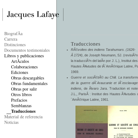
BiografÃ­a
Carrera
Traducciones
Distinciones
Documentos testimoniales
RÃ©voltes des indiens Tarahumars. (1626-
Libros y publicaciones
Â 1724)
, de Joseph Neumann, SJ. (revisiÃ³n
ArtÃ­culos
la traducciÃ³n del latÃ­n por J. L.), Institut des
Colaboraciones
Hautes Ã‰tudes de lÂ´AmÃ©rique Latine, Pa
Ediciones
1969.
Obras descargables
Guerre et sociÃ©tÃ© au Chili. La transform
Obras fundamentales
de la guerre dÂ´Araucanie et lÂ´esclavag
Obras por salir
indiens,
de Ãlvaro Jara. Traduction et not
Otros libros
J.L., ParisÂ : Institut des Hautes Ã‰tudes 
Prefacios
´AmÃ©rique Latine, 1961.
Semblanzas
Traducciones
Material de referencia
Noticias