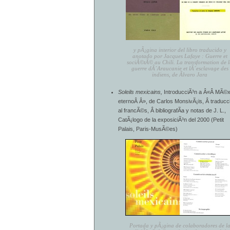
y pÃ¡gina interior del libro traducido y
anotado por Jacques Lafaye : Guerre et
sociÃ©tÃ© au Chili. La transformation de 
guerre dÂ´Araucanie et lÂ´esclavage des
indiens, de Ãlvaro Jara
Soleils mexicains,
IntroducciÃ³n a Â«Â MÃ©x
eternoÂ Â», de Carlos MonsivÃ¡is, Â traducc
al francÃ©s, Â bibliografÃ­a y notas de J. L.,
CatÃ¡logo de la exposiciÃ³n del 2000 (Petit
Palais, Paris-MusÃ©es)
Portada y pÃ¡gina de colaboradores de l