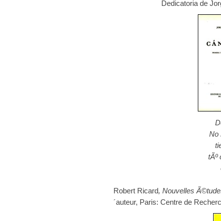
Dedicatoria de Jor
D
No 
t
tÃº 
Robert Ricard
, Nouvelles Ã©tude
´auteur, Paris: Centre de Recher