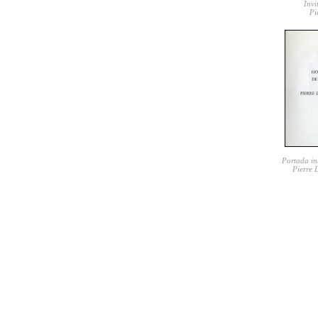
Invi
Pi
Portada int
Pierre 