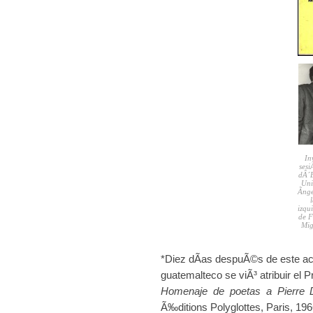
In
sesi
dÂ´E
Uni
Ãng
izqu
de F
Mig
*Diez dÃ­as despuÃ©s de este act
guatemalteco se viÃ³ atribuir el P
Homenaje de poetas a Pierre 
Ã‰ditions Polyglottes, Paris, 196