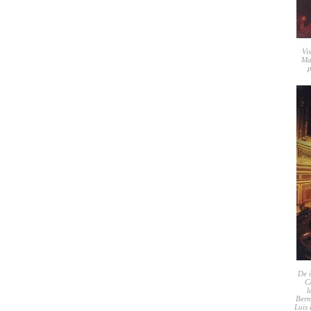
Vi
Ma
p
De i
CÃ
l
Bern
Luis 