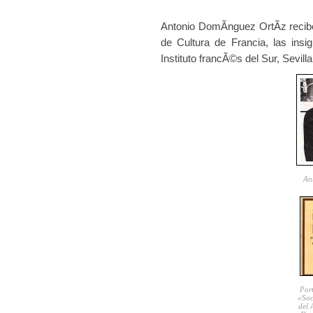
Antonio DomÃ­nguez OrtÃ­z recibe
de Cultura de Francia, las insig
Instituto francÃ©s del Sur, Sevil
An
Port
«Soc
del 