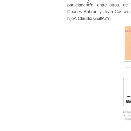
participaciÃ³n, entre otros, 
Charles Aubrun y Jean Cassou.
hijoÂ Claudio GuillÃ©n.
En cub
Image
la m
orga