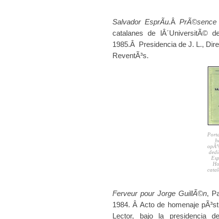
Salvador EsprÃ­u.
Â
PrÃ©sence 
catalanes de lÂ´UniversitÃ© d
1985.Â Presidencia de J. L., Dir
ReventÃ³s.
Porta
h
opÃºs
dedi
Esp
Ho
catal
Ferveur pour Jorge GuillÃ©n
, P
1984. Â Acto de homenaje pÃ³st
Lector, bajo la presidencia 