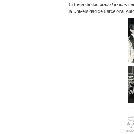
Entrega de doctorado
Honoris ca
la Universidad de Barcelona, Anto
J.
Bar
Marg
de l
del 
de ac