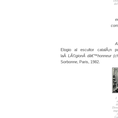
Dom
del
e
com
A
Elogio al escultor catalÃ¡n 
laÂ
LÃ©gion
Â dâ€™honneur (c
Sorbonne, Paris, 1982.
J.
e
d
Dire
imp
Ca