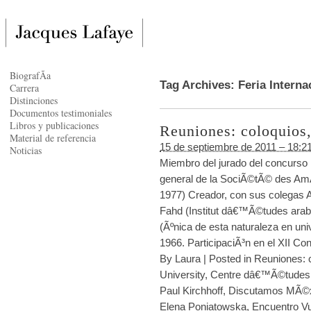
BiografÃ­a
Tag Archives:
Feria Interna
Carrera
Distinciones
Documentos testimoniales
Libros y publicaciones
Reuniones: coloquios,
Material de referencia
15 de septiembre de 2011 – 18:2
Noticias
Miembro del jurado del concurso
general de la SociÃ©tÃ© des A
1977) Creador, con sus colegas 
Fahd (Institut dâ€™Ã©tudes arab
(Ãºnica de esta naturaleza en un
1966. ParticipaciÃ³n en el XII Co
By
Laura
|
Posted in
Reuniones: c
University
,
Centre dâ€™Ã©tudes 
Paul Kirchhoff
,
Discutamos MÃ©
Elena Poniatowska
,
Encuentro Vu