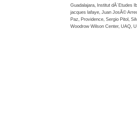
Guadalajara
,
Institut dÂ´Etudes 
jacques lafaye
,
Juan JosÃ© Arre
Paz
,
Providence
,
Sergio Pitol
,
Si
Woodrow Wilson Center
,
UAQ
,
U