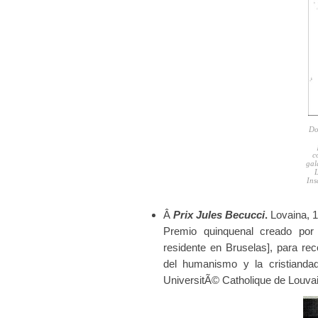
Do
c
gal
Ins
Â
Prix Jules Becucci
.
Lovaina, 
Premio quinquenal creado por 
residente en Bruselas], para re
del humanismo y la cristiandad
UniversitÃ© Catholique de Louvai