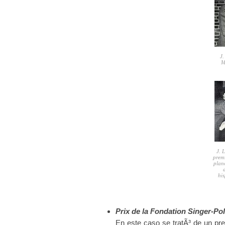
J.
M
J. 
premi
plan
hi
Prix de la Fondation Singer-Po
En este caso se tratÃ³ de un pre