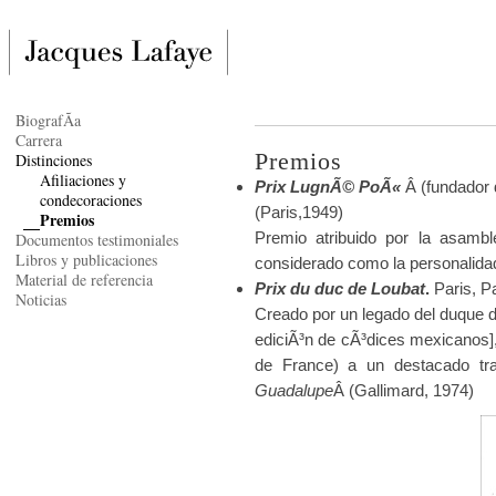
BiografÃ­a
Carrera
Premios
Distinciones
Afiliaciones y
Prix LugnÃ© PoÃ«
Â (fundador
condecoraciones
(Paris,1949)
Premios
Premio atribuido por la asamb
Documentos testimoniales
Libros y publicaciones
considerado como la personalidad
Material de referencia
Prix du duc de Loubat
.
Paris, Pa
Noticias
Creado por un legado del duque 
ediciÃ³n de cÃ³dices mexicanos],
de France) a un destacado tr
Guadalupe
Â (Gallimard, 1974)