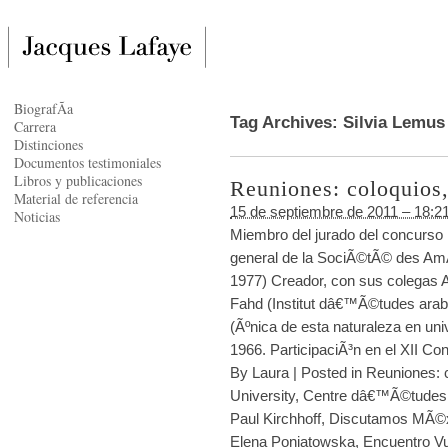
BiografÃ­a
Tag Archives:
Silvia Lemus
Carrera
Distinciones
Documentos testimoniales
Libros y publicaciones
Reuniones: coloquios,
Material de referencia
15 de septiembre de 2011 – 18:2
Noticias
Miembro del jurado del concurso
general de la SociÃ©tÃ© des A
1977) Creador, con sus colegas 
Fahd (Institut dâ€™Ã©tudes arab
(Ãºnica de esta naturaleza en un
1966. ParticipaciÃ³n en el XII Co
By
Laura
|
Posted in
Reuniones: c
University
,
Centre dâ€™Ã©tudes 
Paul Kirchhoff
,
Discutamos MÃ©
Elena Poniatowska
,
Encuentro Vu