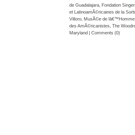
de Guadalajara
,
Fondation Singer
et LatinoamÃ©ricaines de la Sor
Villoro
,
MusÃ©e de lâ€™Homme
des AmÃ©ricanistes
,
The Woodro
Maryland
|
Comments (0)