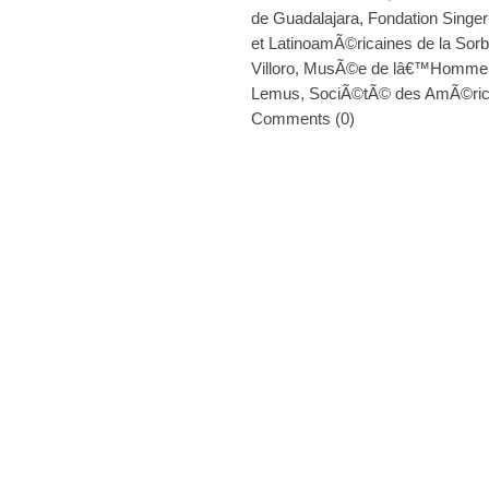
de Guadalajara
,
Fondation Singer
et LatinoamÃ©ricaines de la Sor
Villoro
,
MusÃ©e de lâ€™Homme
Lemus
,
SociÃ©tÃ© des AmÃ©ric
Comments (0)