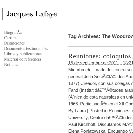
BiografÃ­a
Tag Archives:
The Woodrow
Carrera
Distinciones
Documentos testimoniales
Libros y publicaciones
Reuniones: coloquios,
Material de referencia
15 de septiembre de 2011 – 18:2
Noticias
Miembro del jurado del concurso
general de la SociÃ©tÃ© des A
1977) Creador, con sus colegas 
Fahd (Institut dâ€™Ã©tudes arab
(Ãºnica de esta naturaleza en un
1966. ParticipaciÃ³n en el XII Co
By
Laura
|
Posted in
Reuniones: c
University
,
Centre dâ€™Ã©tudes 
Paul Kirchhoff
,
Discutamos MÃ©
Elena Poniatowska
,
Encuentro Vu