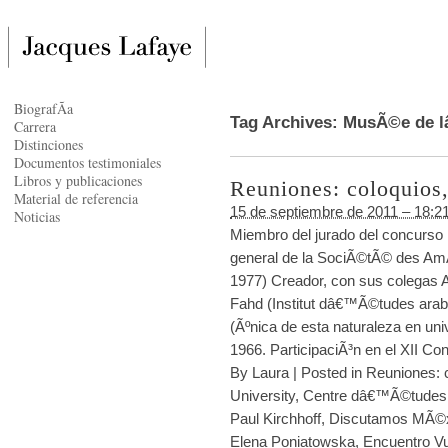
BiografÃ­a
Tag Archives:
MusÃ©e de 
Carrera
Distinciones
Documentos testimoniales
Libros y publicaciones
Reuniones: coloquios,
Material de referencia
15 de septiembre de 2011 – 18:2
Noticias
Miembro del jurado del concurso
general de la SociÃ©tÃ© des A
1977) Creador, con sus colegas 
Fahd (Institut dâ€™Ã©tudes arab
(Ãºnica de esta naturaleza en un
1966. ParticipaciÃ³n en el XII Co
By
Laura
|
Posted in
Reuniones: c
University
,
Centre dâ€™Ã©tudes 
Paul Kirchhoff
,
Discutamos MÃ©
Elena Poniatowska
,
Encuentro Vu