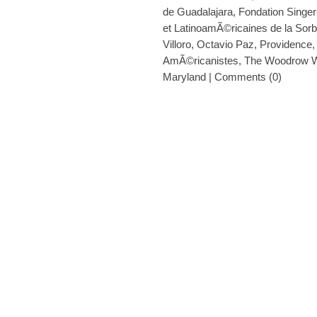
de Guadalajara
,
Fondation Singer
et LatinoamÃ©ricaines de la Sor
Villoro
,
Octavio Paz
,
Providence
AmÃ©ricanistes
,
The Woodrow W
Maryland
|
Comments (0)