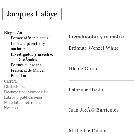
BiografÃ­a
Investigador y maestro.
FormaciÃ³n intelectual
Infancia, juventud y
Erdmute Wenzel White
madurez.
Investigador y maestro.
DiscÃ­pulos
Postura ciudadana
Nicole Giron
Presencia de Marcel
Bataillon
Carrera
Distinciones
Fabienne Bradu
Documentos testimoniales
Libros y publicaciones
Material de referencia
Noticias
Juan JosÃ© Barrientos
Micheline Durand