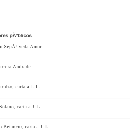
ores pÃºblicos
do SepÃºlveda Amor
arrera Andrade
rpizo, carta a J. L.
olano, carta a J. L.
o Betancur, carta a J. L.