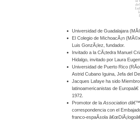
la
del
Laf
l
Universidad de Guadalajara (MÃ©x
El Colegio de MichoacÃ¡n (MÃ©xic
Luis GonzÃ¡lez, fundador.
Invitado a la CÃ¡tedra Manuel Cr
Hidalgo, invitado por Laura Eugen
Universidad de Puerto Rico (RÃ­o 
Astrid Cubano Iguina, Jefa del D
Jacques Lafaye ha sido Miembro 
latinoamericanistas de Europaâ€
1972.
Promotor de la
Association dâ€
correspondencia con el Embajado
franco-espaÃ±ola â€œDiÃ¡logoâ€,