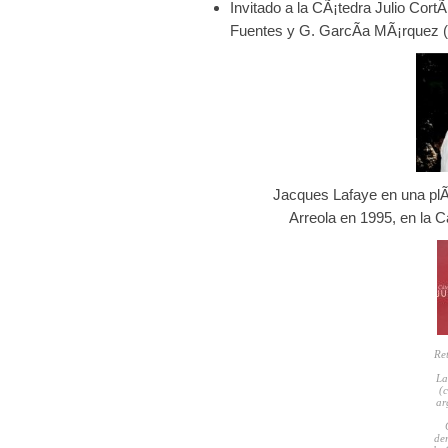
Invitado a la CÃ¡tedra Julio Cort
Fuentes y G. GarcÃ­a MÃ¡rquez 
Jacques Lafaye en una plÃ
Arreola en 1995, en la C
Ret
La
(c
ar
de