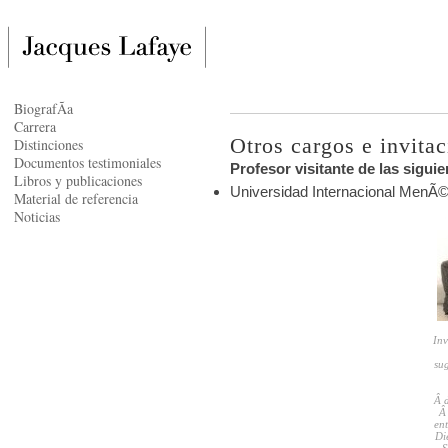
BiografÃ­a
Carrera
Otros cargos e invita
Distinciones
Documentos testimoniales
Profesor visitante de las sigui
Libros y publicaciones
Universidad Internacional MenÃ©
Material de referencia
Noticias
Inv
sug
Â 
Â
en
Di