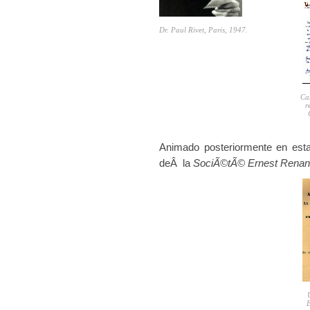
Dr. Paul Rivet, Paris, 1947.
Car
r
Animado posteriormente en esta
deÂ la
SociÃ©tÃ© Ernest
Rena
E