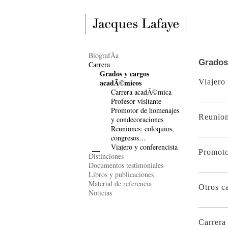
BiografÃ­a
Grados
Carrera
Grados y cargos
acadÃ©micos
Viajero
Carrera acadÃ©mica
Profesor visitante
Promotor de homenajes
Reunion
y condecoraciones
Reuniones: coloquios,
congresos…
Viajero y conferencista
Promoto
Distinciones
Documentos testimoniales
Libros y publicaciones
Material de referencia
Otros c
Noticias
Carrer