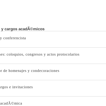
 y cargos acadÃ©micos
 y conferencista
es: coloquios, congresos y actos protocolarios
r de homenajes y condecoraciones
argos e invitaciones
a acadÃ©mica