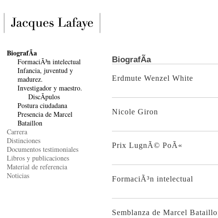
BiografÃ­a
BiografÃ­a
FormaciÃ³n intelectual
Infancia, juventud y
Erdmute Wenzel White
madurez.
Investigador y maestro.
DiscÃ­pulos
Postura ciudadana
Nicole Giron
Presencia de Marcel
Bataillon
Carrera
Distinciones
Prix LugnÃ© PoÃ«
Documentos testimoniales
Libros y publicaciones
Material de referencia
Noticias
FormaciÃ³n intelectual
Semblanza de Marcel Bataill