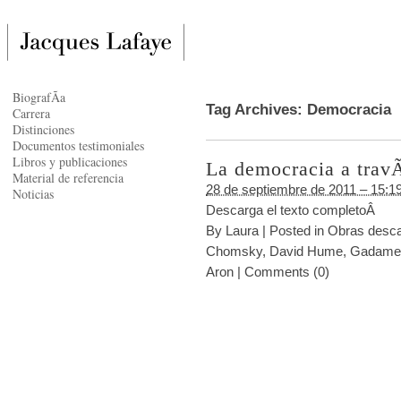
BiografÃ­a
Tag Archives:
Democracia
Carrera
Distinciones
Documentos testimoniales
Libros y publicaciones
La democracia a travÃ
Material de referencia
28 de septiembre de 2011 – 15:1
Noticias
Descarga el texto completoÂ
By
Laura
|
Posted in
Obras desca
Chomsky
,
David Hume
,
Gadame
Aron
|
Comments (0)