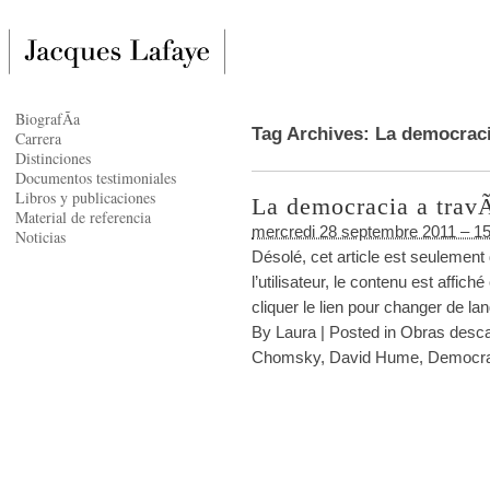
BiografÃ­a
Tag Archives:
La democraci
Carrera
Distinciones
Documentos testimoniales
Libros y publicaciones
La democracia a travÃ
Material de referencia
mercredi 28 septembre 2011 – 15
Noticias
Désolé, cet article est seulement
l’utilisateur, le contenu est affi
cliquer le lien pour changer de l
By
Laura
|
Posted in
Obras desca
Chomsky
,
David Hume
,
Democra