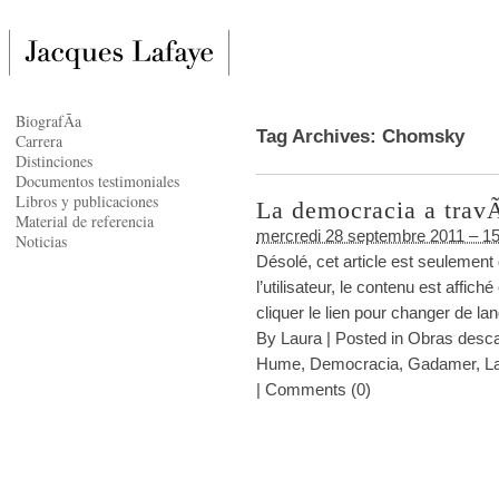
BiografÃ­a
Tag Archives:
Chomsky
Carrera
Distinciones
Documentos testimoniales
Libros y publicaciones
La democracia a travÃ
Material de referencia
mercredi 28 septembre 2011 – 15
Noticias
Désolé, cet article est seulement
l’utilisateur, le contenu est affi
cliquer le lien pour changer de l
By
Laura
|
Posted in
Obras desca
Hume
,
Democracia
,
Gadamer
,
L
|
Comments (0)