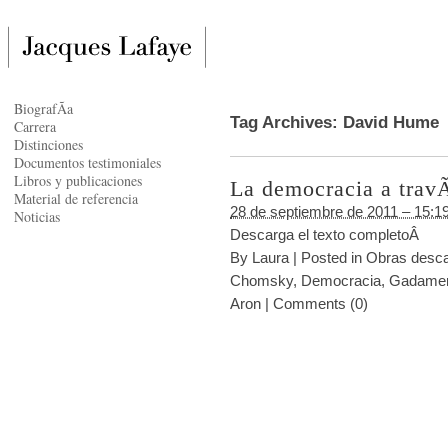
BiografÃ­a
Tag Archives:
David Hume
Carrera
Distinciones
Documentos testimoniales
Libros y publicaciones
La democracia a travÃ
Material de referencia
28 de septiembre de 2011 – 15:1
Noticias
Descarga el texto completoÂ
By
Laura
|
Posted in
Obras desca
Chomsky
,
Democracia
,
Gadame
Aron
|
Comments (0)