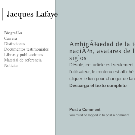
BiografÃ­a
Carrera
AmbigÃ¼edad de la id
Distinciones
Documentos testimoniales
naciÃ³n, avatares de 
Libros y publicaciones
siglos
Material de referencia
Désolé, cet article est seulement
Noticias
l’utilisateur, le contenu est affi
cliquer le lien pour changer de la
Descarga el texto completo
Post a Comment
You must be
logged in
to post a comment.