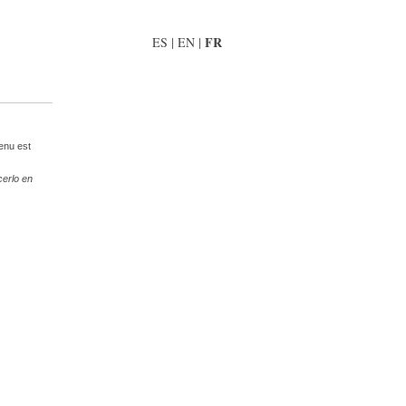
FR
ES
|
EN
|
tenu est
cerlo en