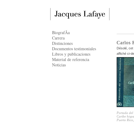
BiografÃ­a
Carrera
Carlos 
Distinciones
Documentos testimoniales
Désolé, cet 
Libros y publicaciones
affiché ci-
Material de referencia
Noticias
Portada del 
Caribe hisp
Puerto Rico