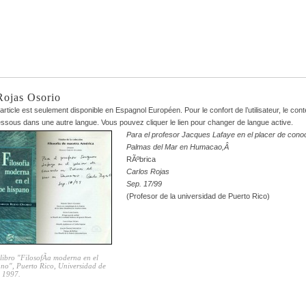
Rojas Osorio
article est seulement disponible en
Espagnol Européen
. Pour le confort de l’utilisateur, le con
dessous dans une autre langue. Vous pouvez cliquer le lien pour changer de langue active.
Para el profesor Jacques Lafaye en el placer de cono
Palmas del Mar en Humacao,Â
RÃºbrica
Carlos Rojas
Sep. 17/99
(Profesor de la universidad de Puerto Rico)
libro "FilosofÃ­a moderna en el
ano", Puerto Rico, Universidad de
, 1997.