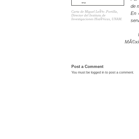
de n
Carta de Miguel LeÃ³n-.Portilla,
En 
Director del Instituto de
Investigaciones HistÃ³ricas, UNAM.
ser
MÃ©xico
Post a Comment
You must be
logged in
to post a comment.