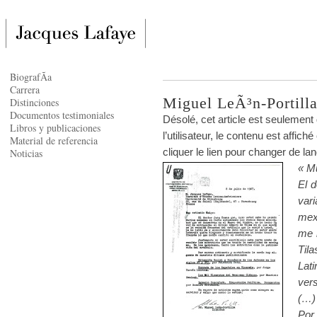
BiografÃ­a
Carrera
Miguel LeÃ³n-Portilla
Distinciones
Documentos testimoniales
Désolé, cet article est seulement
Libros y publicaciones
l’utilisateur, le contenu est affi
Material de referencia
cliquer le lien pour changer de la
Noticias
« M
El 
var
mex
me 
Ti
Lat
ver
(…)
Por 