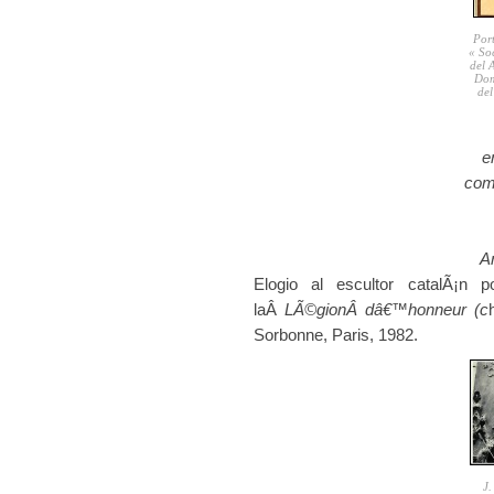
Port
« So
del 
Dom
del
e
com
A
Elogio al escultor catalÃ¡n 
laÂ
LÃ©gion
Â dâ€™honneur (c
Sorbonne, Paris, 1982.
J.