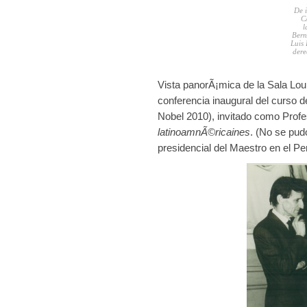
De i
CÃ
l
Bern
Luis 
dere
Vista panorÃ¡mica de la Sala Lou
conferencia inaugural del curso d
Nobel 2010), invitado como Profes
latinoamnÃ©ricaines
. (No se pud
presidencial del Maestro en el Pe