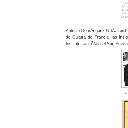
Bar
Marg
de l
del 
de ac
Antonio DomÃ­nguez OrtÃ­z recibe
de Cultura de Francia, las insig
Instituto francÃ©s del Sur, Sevil
An