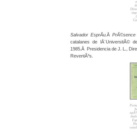
e
d
Dire
imp
Ca
Salvador EsprÃ­u.
Â
PrÃ©sence 
catalanes de lÂ´UniversitÃ© d
1985.Â Presidencia de J. L., Dir
ReventÃ³s.
Porta
h
opÃºs
dedi
Esp
Ho
catal