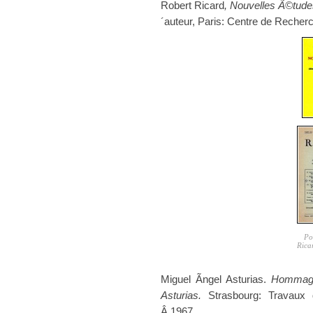
Robert Ricard
, Nouvelles Ã©tude
´auteur, Paris: Centre de Recher
Po
Rica
Miguel Ãngel Asturias.
Hommage
Asturias.
Strasbourg: Travaux 
Â 1967.