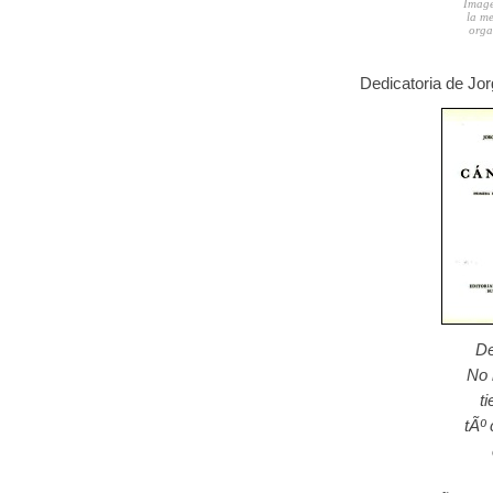
Image
la m
orga
Dedicatoria de Jor
De
No 
t
tÃº 