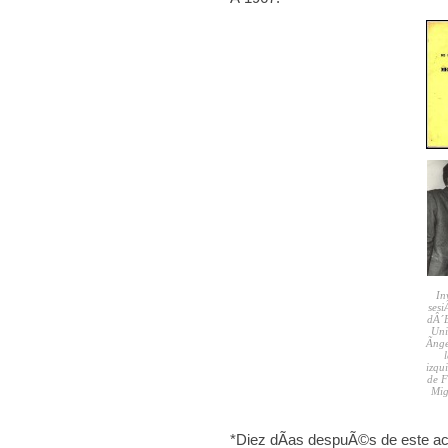
In
sesi
dÂ´E
Uni
Ãng
izqu
de F
Mig
*Diez dÃ­as despuÃ©s de este act