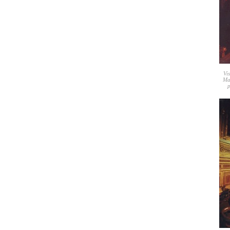
Vi
Ma
p