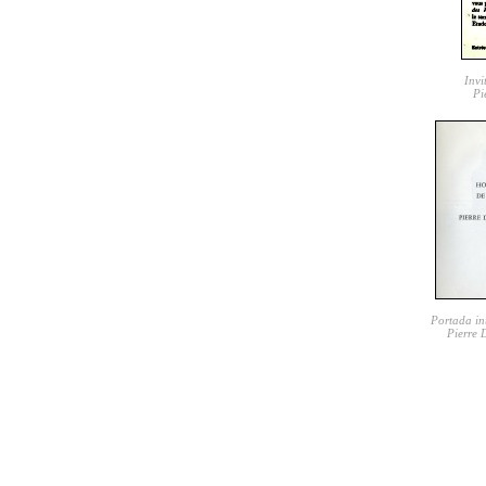
Invi
Pi
Portada int
Pierre 