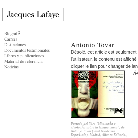
BiografÃ­a
Carrera
Antonio Tovar
Distinciones
Documentos testimoniales
Désolé, cet article est seulement
Libros y publicaciones
l’utilisateur, le contenu est affi
Material de referencia
cliquer le lien pour changer de la
Noticias
Â«
Portada del libro "MitologÃ­a e
ideologÃ­a sobre la lengua vasca", de
Antonio Tovar (Real Academia
EspaÃ±ola), Madrid, Alianza Editorial,