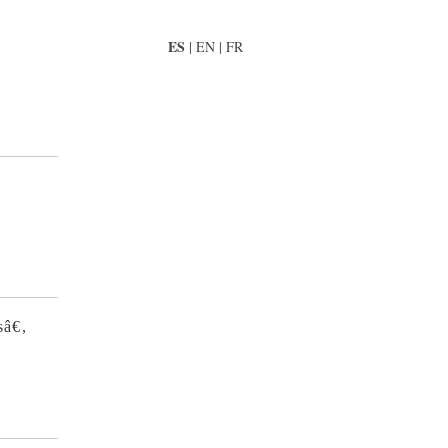
ES
|
EN
|
FR
â€,