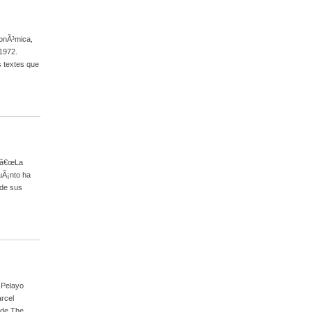
conÃ³mica,
 1972.
 textes que
e â€œLa
uÃ¡nto ha
 de sus
 Pelayo
rcel
 de The