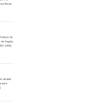
drow Borah.
Profesor de
 de fragata,
1957-1959)
er alcalde
ra para
]