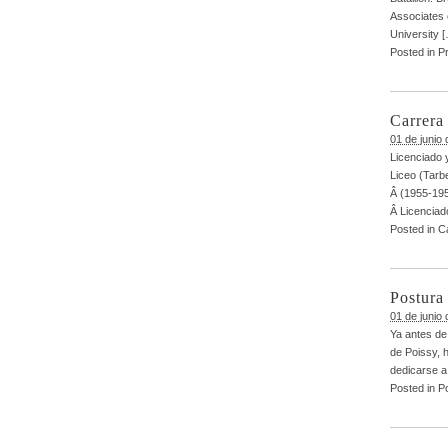
Associates 
University 
Posted in
Pr
Carrer
01 de junio
Licenciado 
Liceo (Tarb
Â (1955-195
Â Licenciado
Posted in
C
Postura
01 de junio
Ya antes de 
de Poissy, h
dedicarse a 
Posted in
P