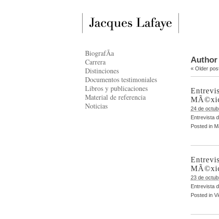
BiografÃ­a
Author
Carrera
«
Older pos
Distinciones
Documentos testimoniales
Libros y publicaciones
Entrevis
Material de referencia
MÃ©xic
Noticias
24 de octub
Entrevista 
Posted in
Ma
Entrevis
MÃ©xico
23 de octub
Entrevista 
Posted in
V