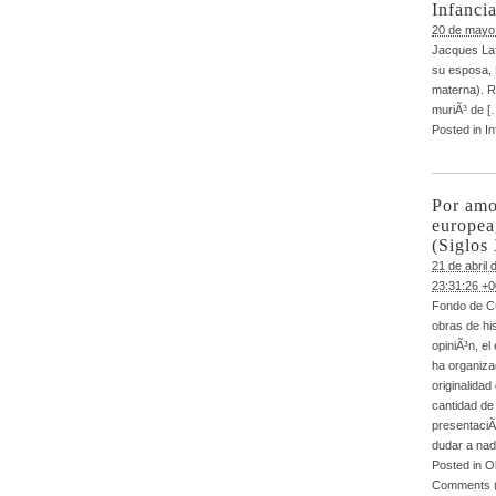
Infanci
20 de mayo 
Jacques Laf
su esposa, 
materna). R
muriÃ³ de [
Posted in
In
Por amo
europea
(Siglos
21 de abril
23:31:26 +
Fondo de C
obras de hi
opiniÃ³n, e
ha organiza
originalida
cantidad de
presentaciÃ³
dudar a nad
Posted in
O
Comments 