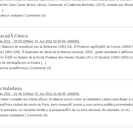
of the John Carter Brown Library. University of California-Berkeley (1973), invitado por Woo
[…]
ofesor visitante
|
Comments (0)
a acadÃ©mica
 de 2011 – 02:55 02Wed, 01 Jun 2011 02:55:56 +000056.
y Maestro de espaÃ±ol, por la Sorbonne (1951-53). Â Profesor agrÃ©gÃ© de Liceos (1954) 
es) 1954-1955. Â Aspirante de oficial de la Marina nacional, ORIC, grado asimilado a alfÃ©rez
7) Â ElÃ¨ve titulaire de la Ecole Pratique des Hautes Etudes (IV y VI Section) (1953-1954) (
 de etnologÃ­a por el Institut […]
arrera acadÃ©mica
|
Comments (0)
 ciudadana
 de 2011 – 01:46 01Wed, 01 Jun 2011 01:46:05 +000005.
haber cumplido los treinta aÃ±os, le faltaron pocos votos al ciudadano Lafaye para llegar a s
istÃ³rica ciudad del oeste de Paris; pero renunciÃ³ pronto a una carrera polÃ­tica prometedo
lo prioritario: su naciente familia y la preparaciÃ³n de su tesis doctoral. No obstante, en el […
ostura ciudadana
|
Comments (0)