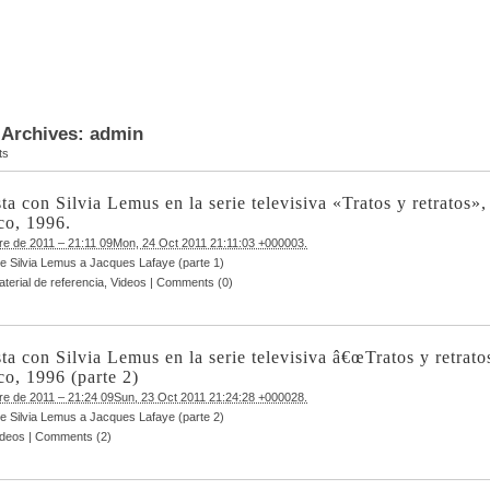
 Archives:
admin
ts
ta con Silvia Lemus en la serie televisiva «Tratos y retratos»,
o, 1996.
re de 2011 – 21:11 09Mon, 24 Oct 2011 21:11:03 +000003.
de Silvia Lemus a Jacques Lafaye (parte 1)
terial de referencia
,
Videos
|
Comments (0)
ta con Silvia Lemus en la serie televisiva â€œTratos y retratos
, 1996 (parte 2)
re de 2011 – 21:24 09Sun, 23 Oct 2011 21:24:28 +000028.
de Silvia Lemus a Jacques Lafaye (parte 2)
ideos
|
Comments (2)