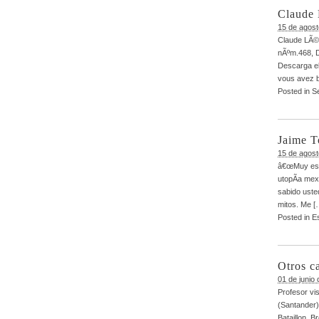
Claude 
15 de agost
Claude LÃ©v
nÃºm.468, D
Descarga el
vous avez b
Posted in
S
Jaime T
15 de agost
â€œMuy esti
utopÃ­a mex
sabido uste
mitos. Me [
Posted in
Es
Otros c
01 de junio
Profesor vi
(Santander)
Bataillon. 