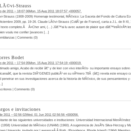
LÃ©vi-Strauss
o de 2011 – 18:07 06Mon, 15 Aug 2011 18:07:57 +000057.
i-Strauss (1908-2009) Homenaje testimonial, MÃ©xico: La Gaceta del Fondo de Cultura E
iciembre 2009, pp. 19-26. Claude LÃ©vi-Strauss (CollÃ¨ge de France], carta a J.L. de 8-XI,
 texto completo.Â Â«Cher ami, (…) Jâ€™ai lu avec autant de plaisir que dâ€™intÃ©rÃªt les
ien voulu me confier [avances […]
emblanzas
|
Comments (0)
orres Bodet
o de 2011 – 17:54 05Mon, 15 Aug 2011 17:54:19 +000019.
mado amigo, Acabo de recibir â€“ y de leer con vivo interÃ©s- su importante ensayo sobr
icanaâ€, que la revista DIÃ“GENES publicÃ³ en su nÃºmero 78Â (â€¦) revela este ensayo c
d penetrar en sus investigaciones acerca de la historia de MÃ©xico, de sus pensamientos y
…]
critores
|
Comments (0)
argos e invitaciones
 de 2011 – 02:56 02Wed, 01 Jun 2011 02:56:56 +000056.
sitante de las siguientes universidades e instituciones: Universidad Internacional MenÃ©ndez
 (1958) Universidad de MÃ©xico (UNAM) (1960). A sugerencia de JesÃºs Silva-Herzog y Ma
Brown University, invitado por LawrenceÂ Â Roth, (Providence, Rhode Island) (1964) Miembro