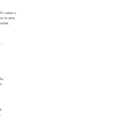
nÃ© Lafaye y
por la rama
undial,
­a,
or
86.
e