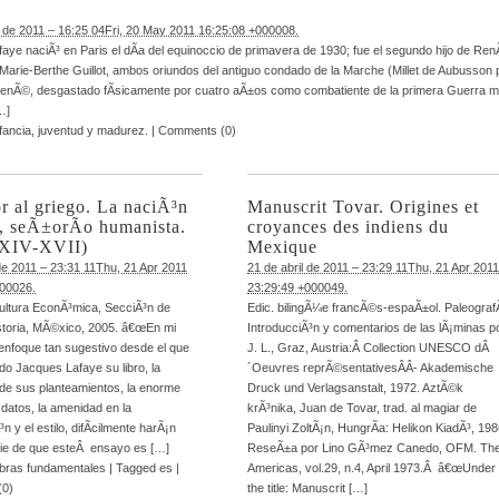
a
de 2011 – 16:25 04Fri, 20 May 2011 16:25:08 +000008.
aye naciÃ³ en Paris el dÃ­a del equinoccio de primavera de 1930; fue el segundo hijo de Re
Marie-Berthe Guillot, ambos oriundos del antiguo condado de la Marche (Millet de Aubusson 
enÃ©, desgastado fÃ­sicamente por cuatro aÃ±os como combatiente de la primera Guerra m
…]
fancia, juventud y madurez.
|
Comments (0)
r al griego. La naciÃ³n
Manuscrit Tovar. Origines et
, seÃ±orÃ­o humanista.
croyances des indiens du
 XIV-XVII)
Mexique
 de 2011 – 23:31 11Thu, 21 Apr 2011
21 de abril de 2011 – 23:29 11Thu, 21 Apr 2011
000026.
23:29:49 +000049.
ultura EconÃ³mica, SecciÃ³n de
Edic. bilingÃ¼e francÃ©s-espaÃ±ol. PaleografÃ
storia, MÃ©xico, 2005. â€œEn mi
IntroducciÃ³n y comentarios de las lÃ¡minas p
l enfoque tan sugestivo desde el que
J. L., Graz, Austria:Â Collection UNESCO dÂ
do Jacques Lafaye su libro, la
´Oeuvres reprÃ©sentativesÂ­Â­- Akademische
d de sus planteamientos, la enorme
Druck und Verlagsanstalt, 1972. AztÃ©k
 datos, la amenidad en la
krÃ³nika, Juan de Tovar, trad. al magiar de
n y el estilo, difÃ­cilmente harÃ¡n
Paulinyi ZoltÃ¡n, HungrÃ­a: Helikon KiadÃ³, 19
ie de que esteÂ ensayo es […]
ReseÃ±a por Lino GÃ³mez Canedo, OFM. Th
bras fundamentales
|
Tagged
es
|
Americas, vol.29, n.4, April 1973.Â â€œUnder
(0)
the title: Manuscrit […]