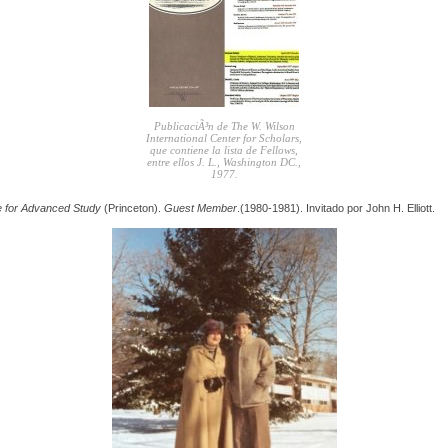
PublicaciÃ³n de The W. Wilson
International Center for Scholars,
que contiene la lista de Fellows,
entre ellos J. L., Washington DC.,
1977.
te for Advanced Study
(Princeton).
Guest Member
.(1980-1981). Invitado por John H. Elliott.