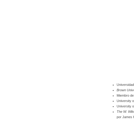
Universidad
Brown Unive
Miembro d
University 
University 
The W. Wils
por James H