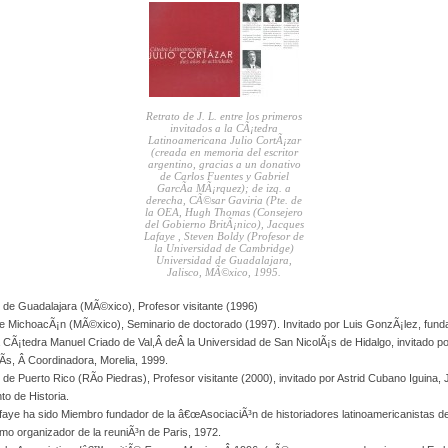
Retrato de J. L. entre los primeros
invitados a la CÃ¡tedra
Latinoamericana Julio CortÃ¡zar
(creada en memoria del escritor
argentino, gracias a un donativo
de Carlos Fuentes y Gabriel
GarcÃ­a MÃ¡rquez); de izq. a
derecha, CÃ©sar Gaviria (Pte. de
la OEA, Hugh Thomas (Consejero
del Gobierno BritÃ¡nico), Jacques
Lafaye , Steven Boldy (Profesor de
la Universidad de Cambridge)
Universidad de Guadalajara,
Jalisco, MÃ©xico, 1995.
 de Guadalajara (MÃ©xico), Profesor visitante (1996)
de MichoacÃ¡n (MÃ©xico), Seminario de doctorado (1997). Invitado por Luis GonzÃ¡lez, fund
la CÃ¡tedra Manuel Criado de Val,Â deÂ la Universidad de San NicolÃ¡s de Hidalgo, invitado p
Ã­s, Â Coordinadora, Morelia, 1999.
de Puerto Rico (RÃ­o Piedras), Profesor visitante (2000), invitado por Astrid Cubano Iguina, 
o de Historia.
aye ha sido Miembro fundador de la â€œAsociaciÃ³n de historiadores latinoamericanistas d
mo organizador de la reuniÃ³n de Paris, 1972.