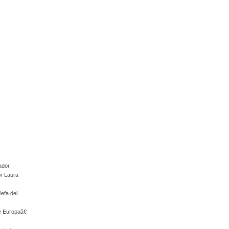
ador.
or Laura
Jefa del
e Europaâ€