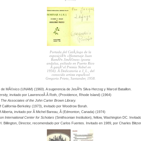
Portada del CatÃ¡logo de la
exposiciÃ³n «Homenaje Juan
RamÃ³n JimÃ©nez» (poeta
andaluz, exiliado en Puerto Rico
Â ganÃ³ el Premio Nobel en
1956). Â Dedicatoria a J. L., del
conocido artista espaÃ±ol
Gregorio Prieto, Santander, 1958.
 de MÃ©xico (UNAM) (1960). A sugerencia de JesÃºs Silva-Herzog y Marcel Bataillon.
rsity,
invitado por LawrenceÂ Â Roth, (Providence, Rhode Island) (1964)
e
The Associates of the John Carter Brown Library.
of California-Berkeley (1973), invitado por Woodrow Borah.
of Alberta, invitado por Â Michel Bareau, Â (Edmonton, Canada) (1974)
on International Center for Scholars
(Smithsonian Institution), fellow, Washington DC. Invitad
. Billington, Director, recomendado por Carlos Fuentes. Invitado en 1989, por Charles Blitzer