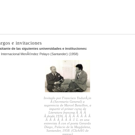
argos e invitaciones
sitante de las siguientes universidades e instituciones:
 Internacional MenÃ©ndez Pelayo (Santander) (1958)
Invitado por Francisco YndurÃ¡in
Â (Secretario General) a
sugerencia de Marcel Bataillon, a
impartir el primer curso de
Literatura francesa Â Â Â
Â desde 1936. Â Â Â Â Â Â Â
Â Â Â Â Â Â Â J. L. en una
entrevista Â con el poeta Gerardo
Diego, Palacio de la Magdalena,
Santander, 1958. (ClichÃ© de
prensa)