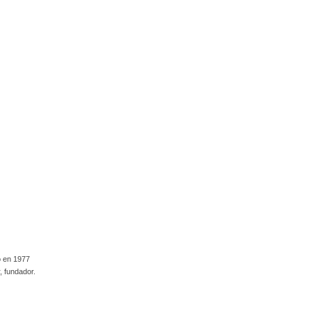
o en 1977
, fundador.