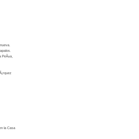
anueva.
lapalos.
la PeÃ±a,
MÃ¡rquez
en la Casa