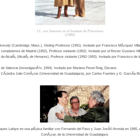
J.L. con Simonne en el Instituto de Princenton
(1980)
iversity
(Cambridge, Mass.),
Visiting Professor
(1991). Invitado por Francisco MÃ¡rquez Vill
 complutense de Madrid (1992), Profesor visitante (1992). Invitado por el Rector Gustavo Vil
 de AlcalÃ¡ (AlcalÃ¡ de Henares), Profesor visitante (1992-1993). Invitado por Francisco de 
 de Valencia (investigaciÃ³n, 1994). Invitado por Mariano Peset Reig, Decano.
la CÃ¡tedra Julio CortÃ¡zar (Universidad de Guadalajara), por Carlos Fuentes y G. GarcÃ­a 
ques Lafaye en una plÃ¡tica familiar con Fernando del Paso y Juan JosÃ© Arreola en 1995, 
CortÃ¡zar, de la Universidad de Guadalajara.