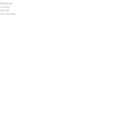
 Bridging
iversity
©rez de
nic Studies,