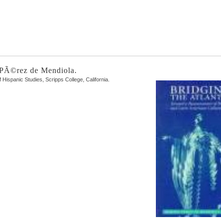
PÃ©rez de Mendiola.
 Hispanic Studies, Scripps College, California.