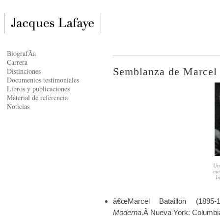
BiografÃ­a
Carrera
Semblanza de Marcel 
Distinciones
Documentos testimoniales
Libros y publicaciones
Material de referencia
Noticias
Una
mae
In
â€œMarcel Bataillon (189
Moderna,
Â Nueva York: Columbia