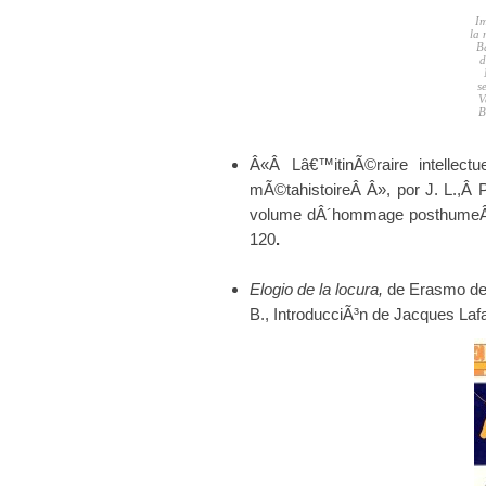
Im
la 
Ba
d
s
V
B
Â«Â Lâ€™itinÃ©raire intellect
mÃ©tahistoireÂ Â», por J. L.,Â P
volume dÂ´hommage posthume
120
.
Elogio de la locura,
de Erasmo de R
B., IntroducciÃ³n de Jacques La