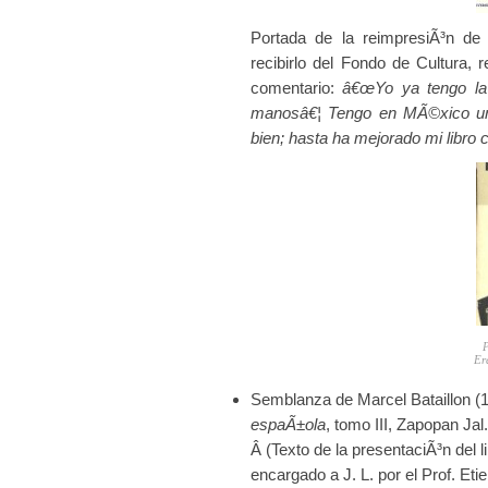
Portada de la reimpresiÃ³n d
recibirlo del Fondo de Cultura, 
comentario:
â€œYo ya tengo la e
manosâ€¦ Tengo en MÃ©xico un j
bien; hasta ha mejorado mi libro 
P
Er
Semblanza de Marcel Bataillon (
espaÃ±ola
, tomo III, Zapopan Ja
Â (Texto de la presentaciÃ³n del
encargado a J. L. por el Prof. Eti