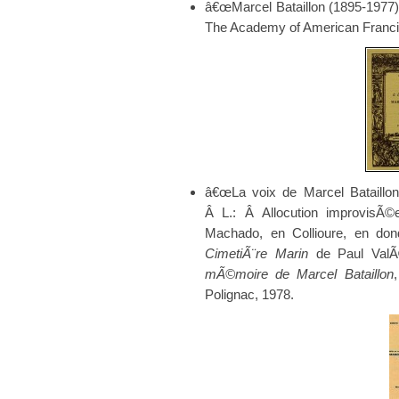
â€œMarcel Bataillon (1895-1977)â
The Academy of American Franci
â€œLa voix de Marcel Bataillon
Â L.: Â Allocution improvisÃ©
Machado, en Collioure, en do
CimetiÃ¨re Marin
de Paul ValÃ©
mÃ©moire de Marcel Bataillon
Polignac, 1978.