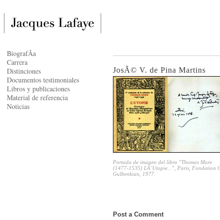
BiografÃ­a
Carrera
JosÃ© V. de Pina Martins
Distinciones
Documentos testimoniales
Libros y publicaciones
Material de referencia
Noticias
Portada de imagen del libro "Thomas More
(1477-1535) LÂ´Utopie...", Paris, Fondation 
Gulbenkian, 1977.
Post a Comment