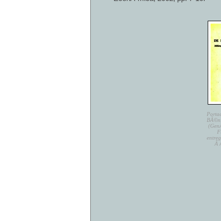
Porta
BÃ©nic
(GenÃ
F
entreg
Â 