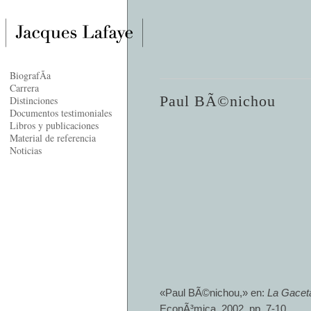
BiografÃ­a
Carrera
Paul BÃ©nichou
Distinciones
Documentos testimoniales
Libros y publicaciones
Material de referencia
Noticias
«Paul BÃ©nichou,» en:
La Gacet
EconÃ³mica, 2002, pp. 7-10.