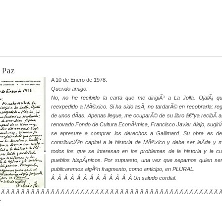
 Paz
A 10 de Enero de 1978.
Querido amigo:
No, no he recibido la carta que me dirigiÃ³ a La Jolla. OjalÃ¡ q
reexpedido a MÃ©xico. Si ha sido asÃ­, no tardarÃ© en recobrarla: re
de unos dÃ­as. Apenas llegue, me ocuparÃ© de su libro â€“ya recibÃ­ al 
renovado Fondo de Cultura EconÃ³mica, Francisco Javier Alejo, sugir
se apresure a comprar los derechos a Gallimard. Su obra es d
contribuciÃ³n capital a la historia de MÃ©xico y debe ser leÃ­da y 
todos los que se interesan en los problemas de la historia y la cu
pueblos hispÃ¡nicos. Por supuesto, una vez que sepamos quien serÃ
publicaremos algÃºn fragmento, como anticipo, en PLURAL.
Â Â Â Â Â Â Â Â Â Â Â Â Â Un saludo cordial.
 Â Â Â Â Â Â Â Â Â Â Â Â Â Â Â Â Â Â Â Â Â Â Â Â Â Â Â Â Â Â Â Â Â Â Â Â Â Â Â Â Â Â Â Â 
z