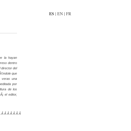
ES
|
EN
|
FR
ue la hayan
greso dentro
director del
iÃ©ndole que
e veras una
meditada por
ltura de los
¡ el editor,
Â Â Â Â Â Â Â Â