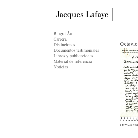
BiografÃ­a
Carrera
Octavio
Distinciones
Documentos testimoniales
Libros y publicaciones
Material de referencia
Noticias
Â Â Â Â Â Â
Octavio Pa